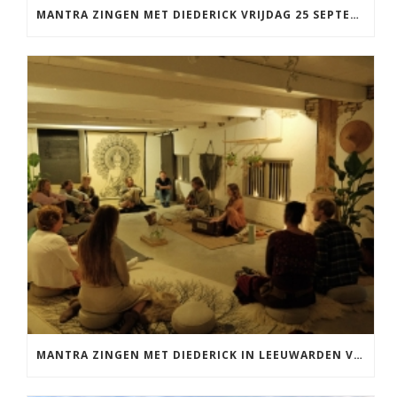
MANTRA ZINGEN MET DIEDERICK VRIJDAG 25 SEPTEMBER EN 20 NOVEMBER
MANTRA ZINGEN MET DIEDERICK IN LEEUWARDEN VRIJDAG 12 JUNI KIRTAN