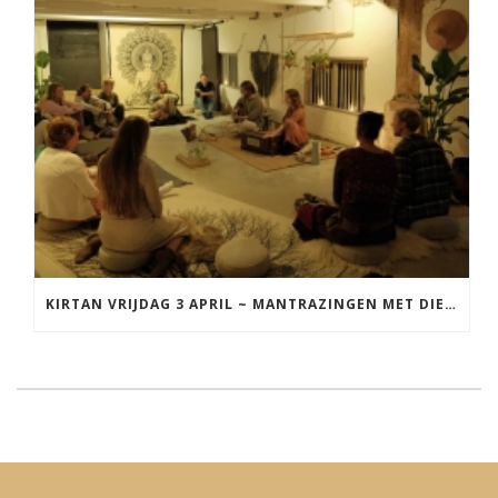
KIRTAN VRIJDAG 3 APRIL ~ MANTRAZINGEN MET DIEDERICK IN LEEUWARDEN