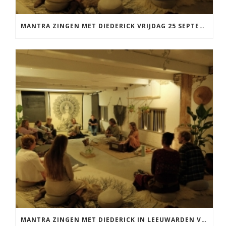
MANTRA ZINGEN MET DIEDERICK VRIJDAG 25 SEPTEMBER EN 20 NOVEMBER
MANTRA ZINGEN MET DIEDERICK IN LEEUWARDEN VRIJDAG 12 JUNI KIRTAN