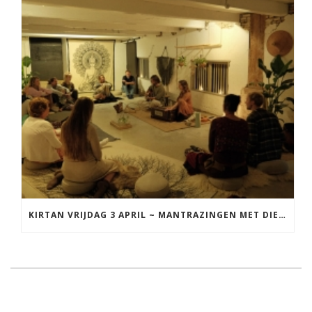
KIRTAN VRIJDAG 3 APRIL ~ MANTRAZINGEN MET DIEDERICK IN LEEUWARDEN