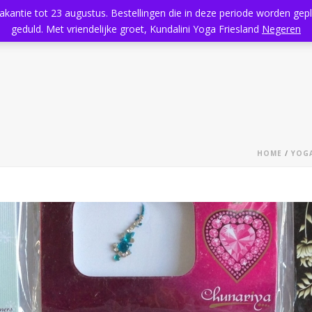
vakantie tot 23 augustus. Bestellingen die in deze periode worden ge
Home
Aanbod
Kundalini Yoga
Massage
Rooster
geduld. Met vriendelijke groet, Kundalini Yoga Friesland
Negeren
HOME
/
YOGA