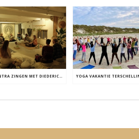
MANTRA ZINGEN MET DIEDERICK IN LEEUWARDEN VRIJDAG 12 JUNI KIRTAN