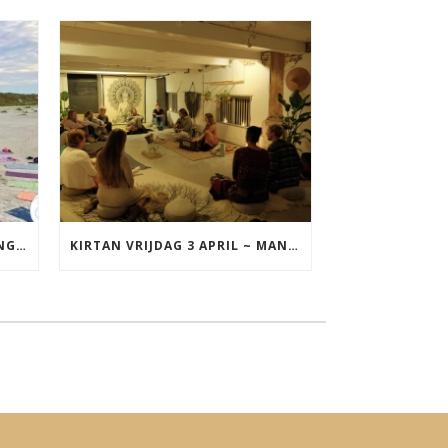
YOGA VAKANTIE TERSCHELLING 17 T/M 19 JULI
KIRTAN VRIJDAG 3 APRIL ~ MANTRAZINGEN MET DIEDERICK IN LEEUWARDEN