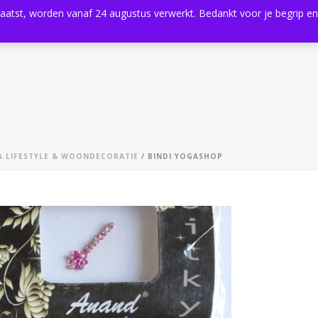
plaatst, worden vanaf 24 augustus verwerkt. Bedankt voor je begrip en
0
Shop
Agenda
Contact
 LIFESTYLE & WOONDECORATIE
/ BINDI YOGASHOP