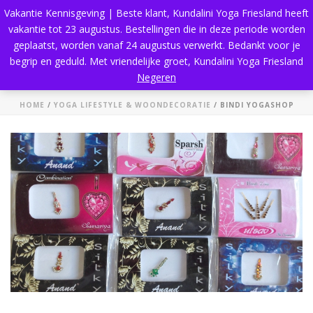
Vakantie Kennisgeving | Beste klant, Kundalini Yoga Friesland heeft
vakantie tot 23 augustus. Bestellingen die in deze periode worden
geplaatst, worden vanaf 24 augustus verwerkt. Bedankt voor je
begrip en geduld. Met vriendelijke groet, Kundalini Yoga Friesland
Bindi Yogashop
Negeren
HOME
/
YOGA LIFESTYLE & WOONDECORATIE
/ BINDI YOGASHOP