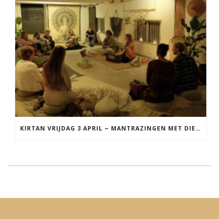
KIRTAN VRIJDAG 3 APRIL ~ MANTRAZINGEN MET DIEDERICK IN LEEUWARDEN