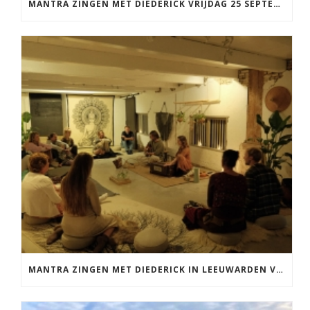
MANTRA ZINGEN MET DIEDERICK VRIJDAG 25 SEPTEMBER EN 20 NOVEMBER
MANTRA ZINGEN MET DIEDERICK IN LEEUWARDEN VRIJDAG 12 JUNI KIRTAN