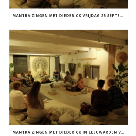
MANTRA ZINGEN MET DIEDERICK VRIJDAG 25 SEPTEMBER EN 20 NOVEMBER
MANTRA ZINGEN MET DIEDERICK IN LEEUWARDEN VRIJDAG 12 JUNI KIRTAN