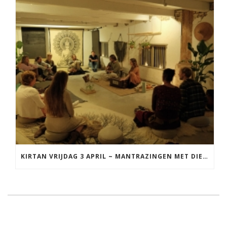
KIRTAN VRIJDAG 3 APRIL ~ MANTRAZINGEN MET DIEDERICK IN LEEUWARDEN