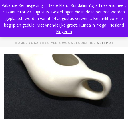
Vakantie Kennisgeving | Beste klant, Kundalini Yoga Friesland heeft
vakantie tot 23 augustus. Bestellingen die in deze periode worden
geplaatst, worden vanaf 24 augustus verwerkt. Bedankt voor je
begrip en geduld. Met vriendelijke groet, Kundalini Yoga Friesland
Neti Pot
Negeren
HOME
/
YOGA LIFESTYLE & WOONDECORATIE
/ NETI POT