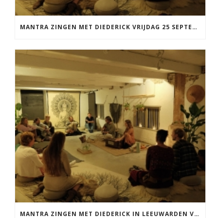
MANTRA ZINGEN MET DIEDERICK VRIJDAG 25 SEPTEMBER EN 20 NOVEMBER
MANTRA ZINGEN MET DIEDERICK IN LEEUWARDEN VRIJDAG 12 JUNI KIRTAN