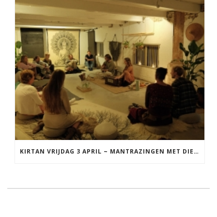
KIRTAN VRIJDAG 3 APRIL ~ MANTRAZINGEN MET DIEDERICK IN LEEUWARDEN