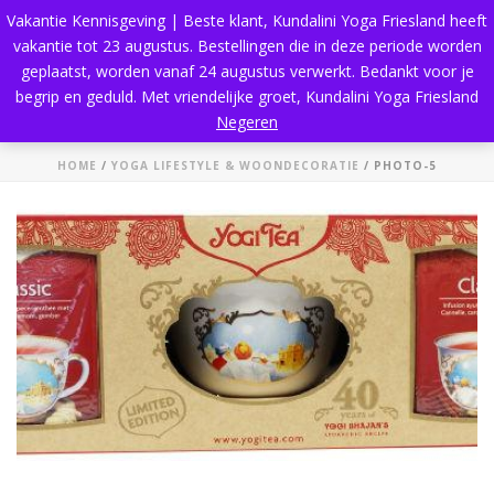
Vakantie Kennisgeving | Beste klant, Kundalini Yoga Friesland heeft
vakantie tot 23 augustus. Bestellingen die in deze periode worden
geplaatst, worden vanaf 24 augustus verwerkt. Bedankt voor je
begrip en geduld. Met vriendelijke groet, Kundalini Yoga Friesland
photo-5
Negeren
HOME
/
YOGA LIFESTYLE & WOONDECORATIE
/ PHOTO-5