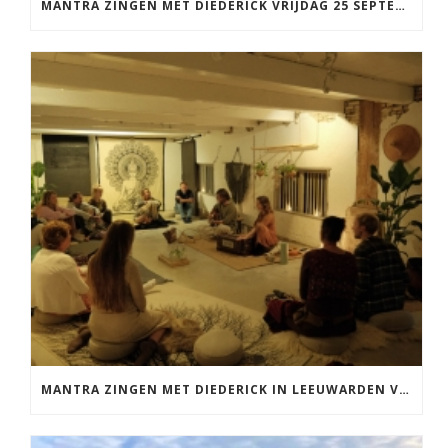
MANTRA ZINGEN MET DIEDERICK VRIJDAG 25 SEPTEMBER EN 20 NOVEMBER
MANTRA ZINGEN MET DIEDERICK IN LEEUWARDEN VRIJDAG 12 JUNI KIRTAN