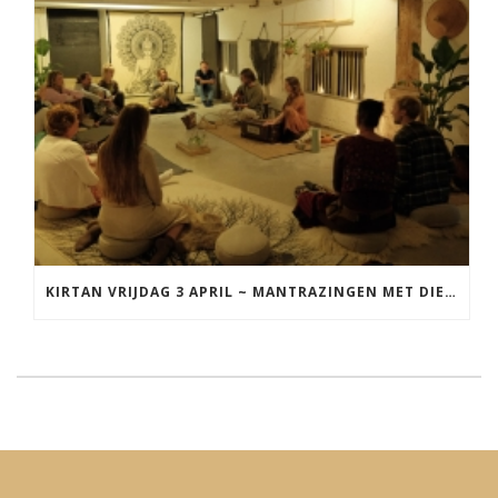
KIRTAN VRIJDAG 3 APRIL ~ MANTRAZINGEN MET DIEDERICK IN LEEUWARDEN