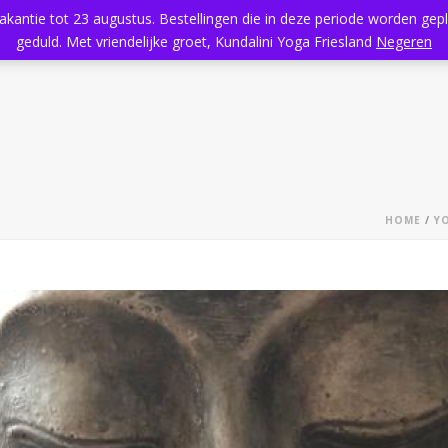
vakantie tot 23 augustus. Bestellingen die in deze periode worden ge
Home
Aanbod
Kundalini Yoga
Massage
Rooster
geduld. Met vriendelijke groet, Kundalini Yoga Friesland
Negeren
HOME
/
Y