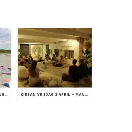
YOGA VAKANTIE TERSCHELLING 17 T/M 19 JULI
KIRTAN VRIJDAG 3 APRIL ~ MANTRAZINGEN MET DIEDERICK IN LEEUWARDEN