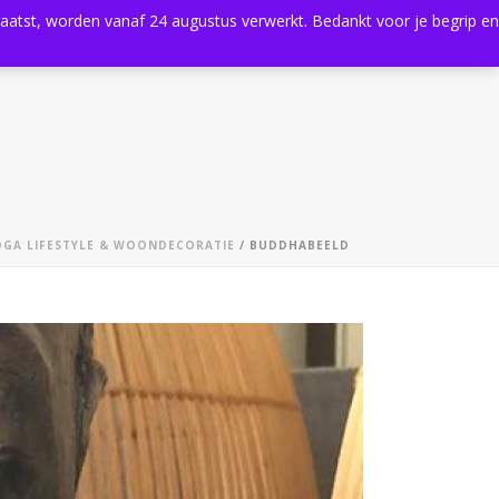
plaatst, worden vanaf 24 augustus verwerkt. Bedankt voor je begrip en
0
Shop
Agenda
Contact
OGA LIFESTYLE & WOONDECORATIE
/ BUDDHABEELD