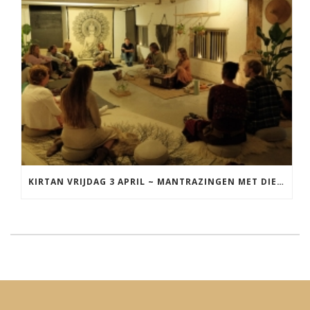
KIRTAN VRIJDAG 3 APRIL ~ MANTRAZINGEN MET DIEDERICK IN LEEUWARDEN