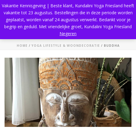
Vakantie Kennisgeving | Beste klant, Kundalini Yoga Friesland heeft
vakantie tot 23 augustus. Bestellingen die in deze periode worden
geplaatst, worden vanaf 24 augustus verwerkt. Bedankt voor je
begrip en geduld. Met vriendelijke groet, Kundalini Yoga Friesland
Buddha
Negeren
HOME
/
YOGA LIFESTYLE & WOONDECORATIE
/ BUDDHA