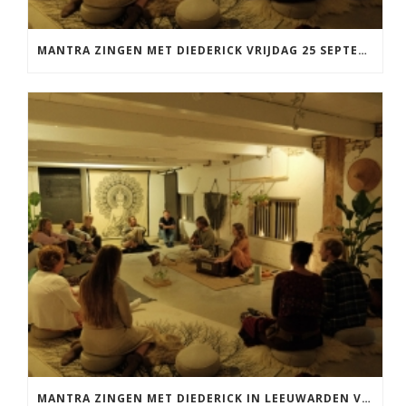
MANTRA ZINGEN MET DIEDERICK VRIJDAG 25 SEPTEMBER EN 20 NOVEMBER
MANTRA ZINGEN MET DIEDERICK IN LEEUWARDEN VRIJDAG 12 JUNI KIRTAN