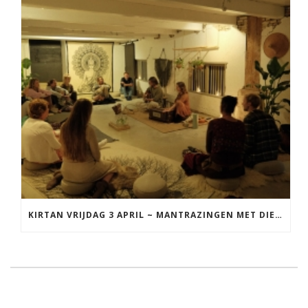
KIRTAN VRIJDAG 3 APRIL ~ MANTRAZINGEN MET DIEDERICK IN LEEUWARDEN