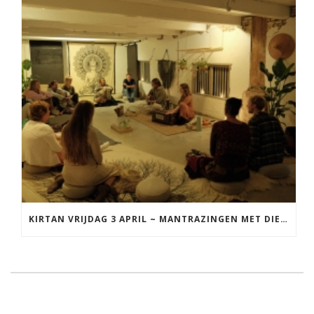
KIRTAN VRIJDAG 3 APRIL ~ MANTRAZINGEN MET DIEDERICK IN LEEUWARDEN