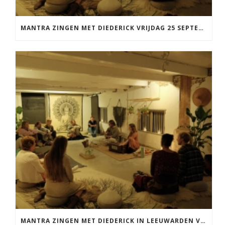
MANTRA ZINGEN MET DIEDERICK VRIJDAG 25 SEPTEMBER EN 20 NOVEMBER
MANTRA ZINGEN MET DIEDERICK IN LEEUWARDEN VRIJDAG 12 JUNI KIRTAN