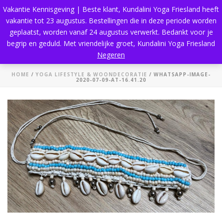
Vakantie Kennisgeving | Beste klant, Kundalini Yoga Friesland heeft
vakantie tot 23 augustus. Bestellingen die in deze periode worden
geplaatst, worden vanaf 24 augustus verwerkt. Bedankt voor je
begrip en geduld. Met vriendelijke groet, Kundalini Yoga Friesland
whatsapp-image-2020-07-09-at-16.41.20
Negeren
HOME
/
YOGA LIFESTYLE & WOONDECORATIE
/ WHATSAPP-IMAGE-
2020-07-09-AT-16.41.20