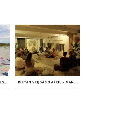
YOGA VAKANTIE TERSCHELLING 17 T/M 19 JULI
KIRTAN VRIJDAG 3 APRIL ~ MANTRAZINGEN MET DIEDERICK IN LEEUWARDEN