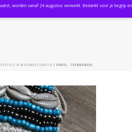
plaatst, worden vanaf 24 augustus verwerkt. Bedankt voor je begrip en
0
Shop
Agenda
Contact
IFESTYLE & WOONDECORATIE
/ ENKEL- TEENBANDJE