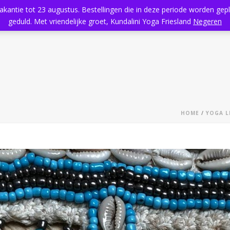
vakantie tot 23 augustus. Bestellingen die in deze periode worden ge
Home
Aanbod
Kundalini Yoga
Massage
Rooster
geduld. Met vriendelijke groet, Kundalini Yoga Friesland
Negeren
HOME
/
YOGA L