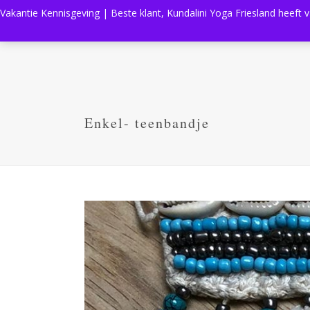
Vakantie Kennisgeving | Beste klant, Kundalini Yoga Friesland heeft 
Enkel- teenbandje