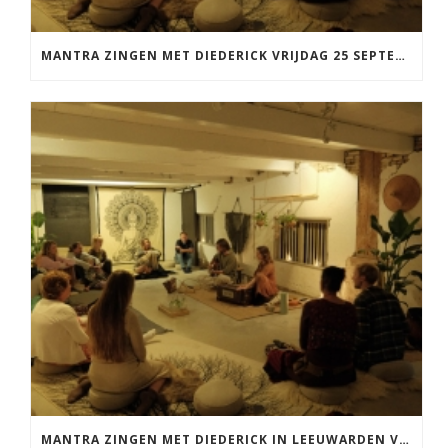
MANTRA ZINGEN MET DIEDERICK VRIJDAG 25 SEPTEMBER EN 20 NOVEMBER
MANTRA ZINGEN MET DIEDERICK IN LEEUWARDEN VRIJDAG 12 JUNI KIRTAN