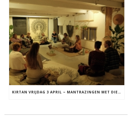
KIRTAN VRIJDAG 3 APRIL ~ MANTRAZINGEN MET DIEDERICK IN LEEUWARDEN