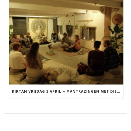
KIRTAN VRIJDAG 3 APRIL ~ MANTRAZINGEN MET DIEDERICK IN LEEUWARDEN