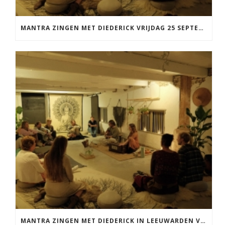
MANTRA ZINGEN MET DIEDERICK VRIJDAG 25 SEPTEMBER EN 20 NOVEMBER
MANTRA ZINGEN MET DIEDERICK IN LEEUWARDEN VRIJDAG 12 JUNI KIRTAN