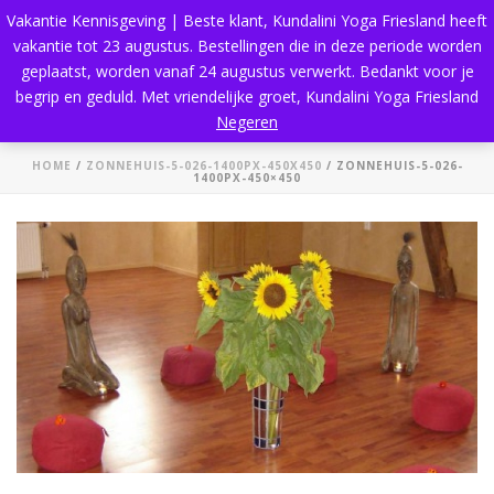
Vakantie Kennisgeving | Beste klant, Kundalini Yoga Friesland heeft
vakantie tot 23 augustus. Bestellingen die in deze periode worden
geplaatst, worden vanaf 24 augustus verwerkt. Bedankt voor je
begrip en geduld. Met vriendelijke groet, Kundalini Yoga Friesland
zonnehuis-5-026-1400px-450×450
Negeren
HOME
/
ZONNEHUIS-5-026-1400PX-450X450
/ ZONNEHUIS-5-026-
1400PX-450×450