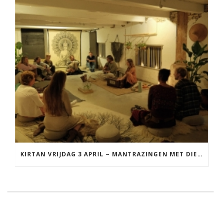
KIRTAN VRIJDAG 3 APRIL ~ MANTRAZINGEN MET DIEDERICK IN LEEUWARDEN