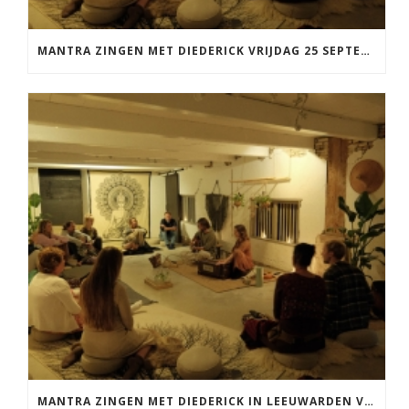
MANTRA ZINGEN MET DIEDERICK VRIJDAG 25 SEPTEMBER EN 20 NOVEMBER
MANTRA ZINGEN MET DIEDERICK IN LEEUWARDEN VRIJDAG 12 JUNI KIRTAN