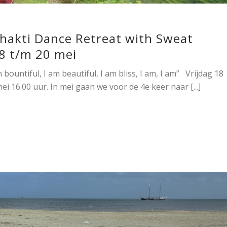
Shakti Dance Retreat with Sweat
8 t/m 20 mei
m bountiful, I am beautiful, I am bliss, I am, I am” Vrijdag 18
i 16.00 uur. In mei gaan we voor de 4e keer naar [...]