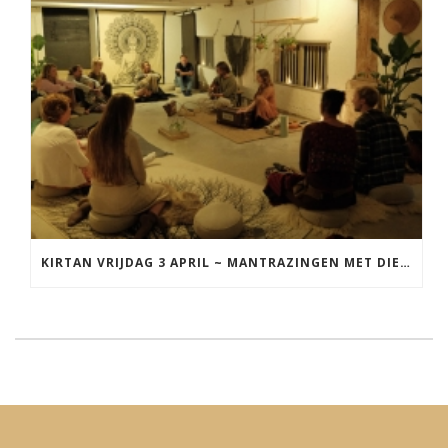
KIRTAN VRIJDAG 3 APRIL ~ MANTRAZINGEN MET DIEDERICK IN LEEUWARDEN