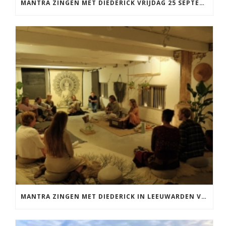
MANTRA ZINGEN MET DIEDERICK VRIJDAG 25 SEPTEMBER EN 20 NOVEMBER
MANTRA ZINGEN MET DIEDERICK IN LEEUWARDEN VRIJDAG 12 JUNI KIRTAN