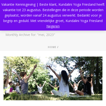
Vakantie Kennisgeving | Beste klant, Kundalini Yoga Friesland heeft
vakantie tot 23 augustus. Bestellingen die in deze periode worden
geplaatst, worden vanaf 24 augustus verwerkt. Bedankt voor je
begrip en geduld. Met vriendelijke groet, Kundalini Yoga Friesland
Archives
Negeren
Monthly Archive for: "mei, 2023"
HOME
/