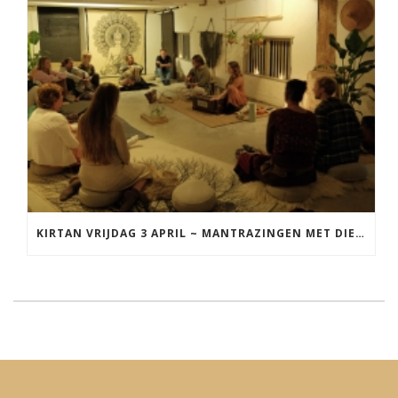
KIRTAN VRIJDAG 3 APRIL ~ MANTRAZINGEN MET DIEDERICK IN LEEUWARDEN