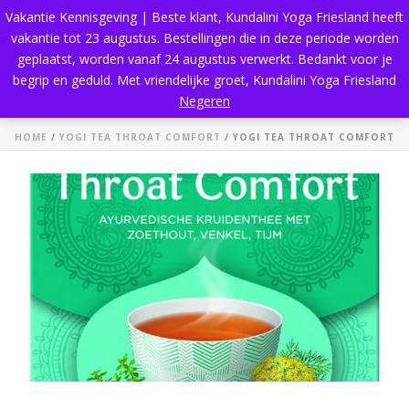
Vakantie Kennisgeving | Beste klant, Kundalini Yoga Friesland heeft
vakantie tot 23 augustus. Bestellingen die in deze periode worden
geplaatst, worden vanaf 24 augustus verwerkt. Bedankt voor je
begrip en geduld. Met vriendelijke groet, Kundalini Yoga Friesland
Yogi Tea Throat comfort
Negeren
HOME
/
YOGI TEA THROAT COMFORT
/ YOGI TEA THROAT COMFORT