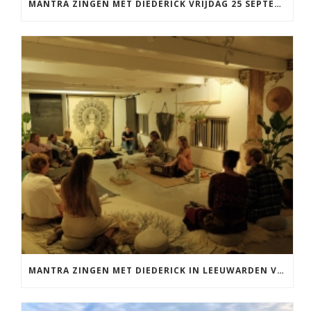
MANTRA ZINGEN MET DIEDERICK VRIJDAG 25 SEPTEMBER EN 20 NOVEMBER
MANTRA ZINGEN MET DIEDERICK IN LEEUWARDEN VRIJDAG 12 JUNI KIRTAN