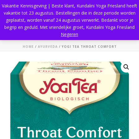
Vakantie Kennisgeving | Beste klant, Kundalini Yoga Friesland heeft
vakantie tot 23 augustus. Bestellingen die in deze periode worden
geplaatst, worden vanaf 24 augustus verwerkt. Bedankt voor je
begrip en geduld. Met vriendelijke groet, Kundalini Yoga Friesland
Shop
Negeren
HOME
/
AYURVEDA
/ YOGI TEA THROAT COMFORT