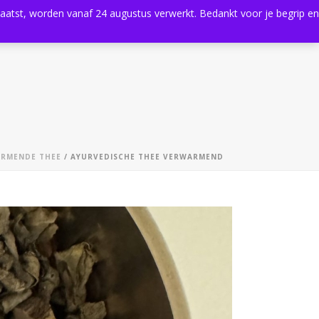
plaatst, worden vanaf 24 augustus verwerkt. Bedankt voor je begrip en
0
Shop
Agenda
Contact
RMENDE THEE
/ AYURVEDISCHE THEE VERWARMEND