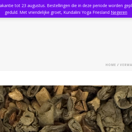
vakantie tot 23 augustus. Bestellingen die in deze periode worden ge
Home
Aanbod
Kundalini Yoga
Massage
Rooster
geduld. Met vriendelijke groet, Kundalini Yoga Friesland
Negeren
HOME
/
VERWA