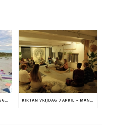
YOGA VAKANTIE TERSCHELLING 17 T/M 19 JULI
KIRTAN VRIJDAG 3 APRIL ~ MANTRAZINGEN MET DIEDERICK IN LEEUWARDEN