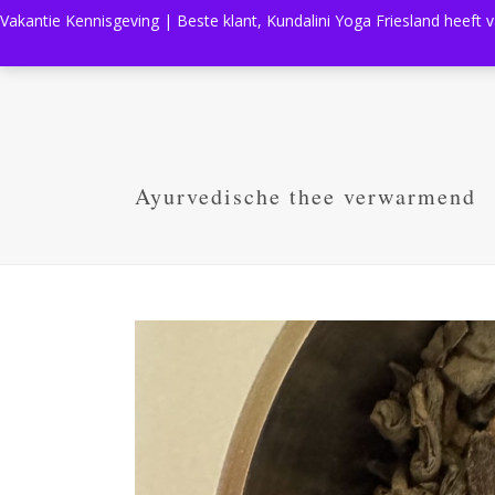
Vakantie Kennisgeving | Beste klant, Kundalini Yoga Friesland heeft 
Ayurvedische thee verwarmend