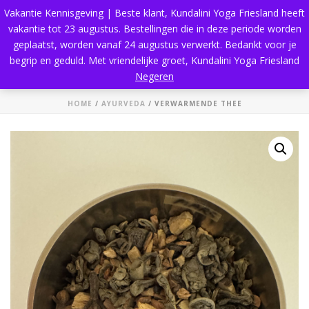
Vakantie Kennisgeving | Beste klant, Kundalini Yoga Friesland heeft
vakantie tot 23 augustus. Bestellingen die in deze periode worden
geplaatst, worden vanaf 24 augustus verwerkt. Bedankt voor je
begrip en geduld. Met vriendelijke groet, Kundalini Yoga Friesland
Shop
Negeren
HOME
/
AYURVEDA
/ VERWARMENDE THEE