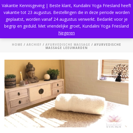
Vakantie Kennisgeving | Beste klant, Kundalini Yoga Friesland heeft
vakantie tot 23 augustus. Bestellingen die in deze periode worden
geplaatst, worden vanaf 24 augustus verwerkt. Bedankt voor je
begrip en geduld. Met vriendelijke groet, Kundalini Yoga Friesland
Ayurvedische Massage Leeuwarden
Negeren
HOME
/
ARCHIEF
/
AYURVEDISCHE MASSAGE
/ AYURVEDISCHE
MASSAGE LEEUWARDEN