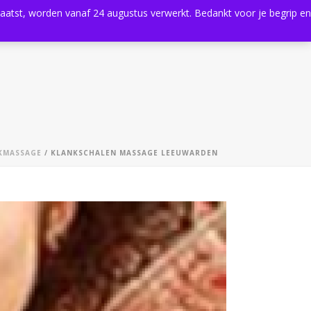
plaatst, worden vanaf 24 augustus verwerkt. Bedankt voor je begrip en
0
Shop
Agenda
Contact
KMASSAGE
/ KLANKSCHALEN MASSAGE LEEUWARDEN