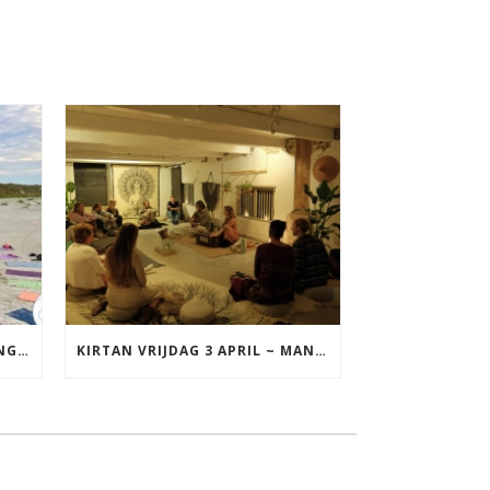
YOGA VAKANTIE TERSCHELLING 17 T/M 19 JULI
KIRTAN VRIJDAG 3 APRIL ~ MANTRAZINGEN MET DIEDERICK IN LEEUWARDEN