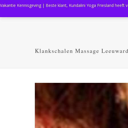
Vakantie Kennisgeving | Beste klant, Kundalini Yoga Friesland heeft 
Klankschalen Massage Leeuwar