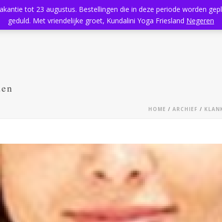
vakantie tot 23 augustus. Bestellingen die in deze periode worden ge
Home
Aanbod
Kundalini Yoga
Massage
Rooster
geduld. Met vriendelijke groet, Kundalini Yoga Friesland
Negeren
den
HOME
/
ARCHIEF
/
KLAN