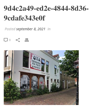
9d4c2a49-ed2e-4844-8d36-
9cdafe343e0f
Posted
september 8, 2021
In
0