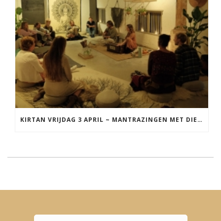
KIRTAN VRIJDAG 3 APRIL ~ MANTRAZINGEN MET DIEDERICK IN LEEUWARDEN