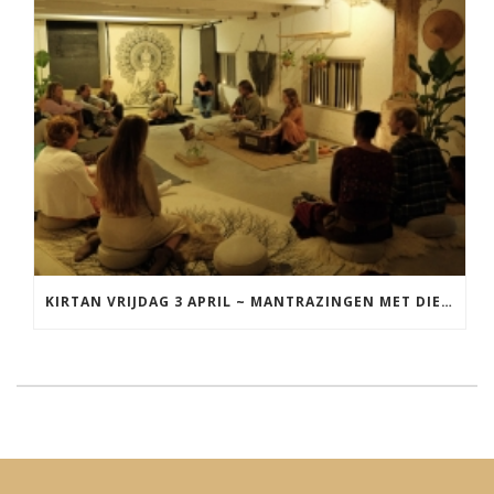
KIRTAN VRIJDAG 3 APRIL ~ MANTRAZINGEN MET DIEDERICK IN LEEUWARDEN