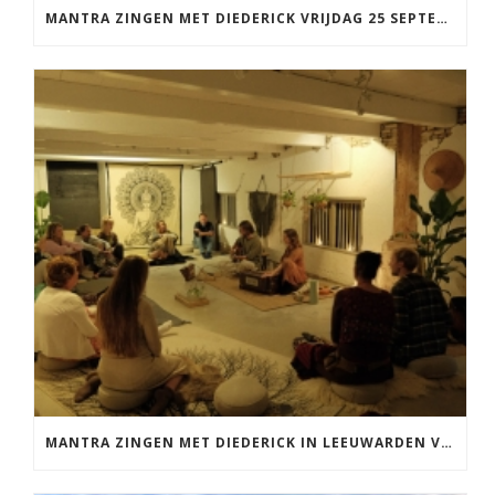
MANTRA ZINGEN MET DIEDERICK VRIJDAG 25 SEPTEMBER EN 20 NOVEMBER
MANTRA ZINGEN MET DIEDERICK IN LEEUWARDEN VRIJDAG 12 JUNI KIRTAN