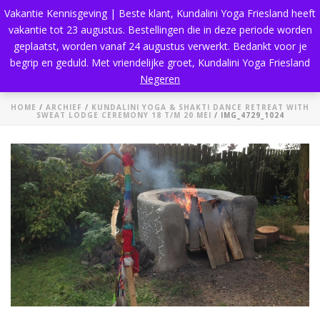
Vakantie Kennisgeving | Beste klant, Kundalini Yoga Friesland heeft
vakantie tot 23 augustus. Bestellingen die in deze periode worden
geplaatst, worden vanaf 24 augustus verwerkt. Bedankt voor je
begrip en geduld. Met vriendelijke groet, Kundalini Yoga Friesland
IMG_4729_1024
Negeren
HOME
/
ARCHIEF
/
KUNDALINI YOGA & SHAKTI DANCE RETREAT WITH
SWEAT LODGE CEREMONY 18 T/M 20 MEI
/ IMG_4729_1024