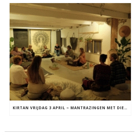
KIRTAN VRIJDAG 3 APRIL ~ MANTRAZINGEN MET DIEDERICK IN LEEUWARDEN