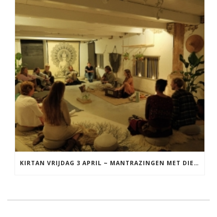
KIRTAN VRIJDAG 3 APRIL ~ MANTRAZINGEN MET DIEDERICK IN LEEUWARDEN