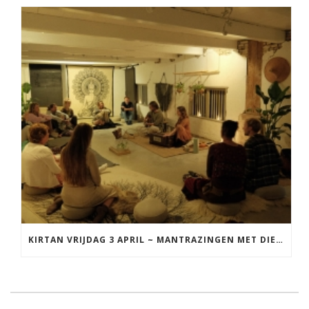
KIRTAN VRIJDAG 3 APRIL ~ MANTRAZINGEN MET DIEDERICK IN LEEUWARDEN