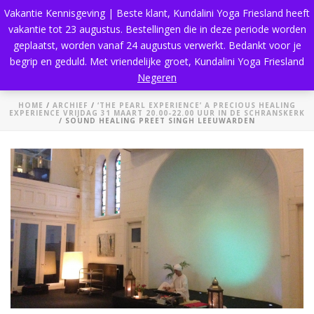
Vakantie Kennisgeving | Beste klant, Kundalini Yoga Friesland heeft
vakantie tot 23 augustus. Bestellingen die in deze periode worden
geplaatst, worden vanaf 24 augustus verwerkt. Bedankt voor je
begrip en geduld. Met vriendelijke groet, Kundalini Yoga Friesland
Sound Healing Preet Singh Leeuwarden
Negeren
HOME
/
ARCHIEF
/
‘THE PEARL EXPERIENCE’ A PRECIOUS HEALING
EXPERIENCE VRIJDAG 31 MAART 20.00-22.00 UUR IN DE SCHRANSKERK
/ SOUND HEALING PREET SINGH LEEUWARDEN