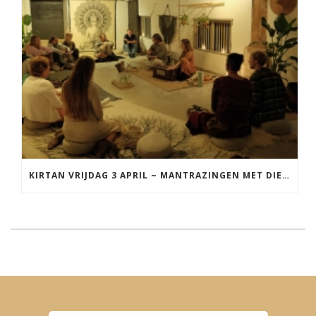
KIRTAN VRIJDAG 3 APRIL ~ MANTRAZINGEN MET DIEDERICK IN LEEUWARDEN