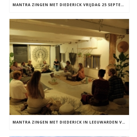
MANTRA ZINGEN MET DIEDERICK VRIJDAG 25 SEPTEMBER EN 20 NOVEMBER
MANTRA ZINGEN MET DIEDERICK IN LEEUWARDEN VRIJDAG 12 JUNI KIRTAN