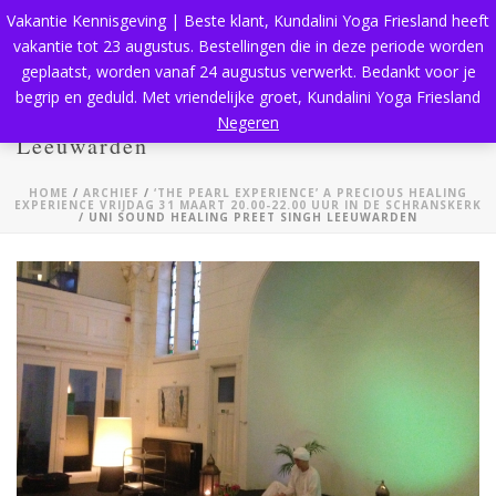
Vakantie Kennisgeving | Beste klant, Kundalini Yoga Friesland heeft
vakantie tot 23 augustus. Bestellingen die in deze periode worden
geplaatst, worden vanaf 24 augustus verwerkt. Bedankt voor je
begrip en geduld. Met vriendelijke groet, Kundalini Yoga Friesland
Uni Sound Healing Preet Singh
Negeren
Leeuwarden
HOME
/
ARCHIEF
/
‘THE PEARL EXPERIENCE’ A PRECIOUS HEALING
EXPERIENCE VRIJDAG 31 MAART 20.00-22.00 UUR IN DE SCHRANSKERK
/ UNI SOUND HEALING PREET SINGH LEEUWARDEN