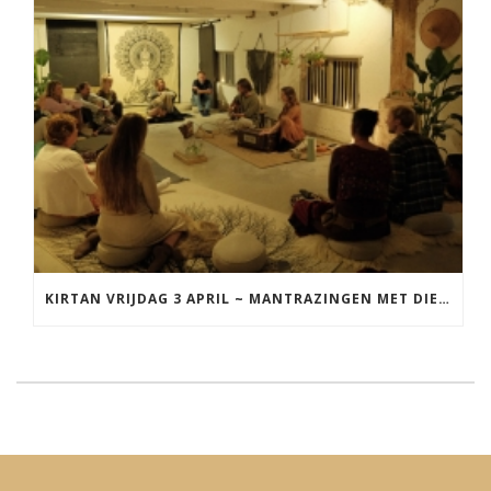
KIRTAN VRIJDAG 3 APRIL ~ MANTRAZINGEN MET DIEDERICK IN LEEUWARDEN