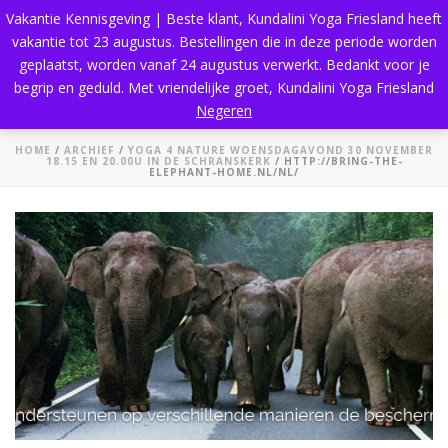
Vakantie Kennisgeving | Beste klant, Kundalini Yoga Friesland heeft
vakantie tot 23 augustus. Bestellingen die in deze periode worden
geplaatst, worden vanaf 24 augustus verwerkt. Bedankt voor je
begrip en geduld. Met vriendelijke groet, Kundalini Yoga Friesland
http://bring-the-elephant-home.nl/nl/
Negeren
HOME
/
ARCHIEF
/
YOGA 4 NATURE WOENSDAGAVOND 30 NOVEMBER
18.15 EN 20.00U IN DE SCHRANSKERK
/ HTTP://BRING-THE-
ELEPHANT-HOME.NL/NL/