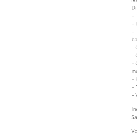
re
Di
– 
– 
– 
ba
– 
– 
– 
me
– 
– 
– 
In
Sa
Vo