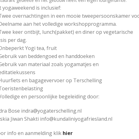
staurant gedeelte en het gebouw heeft een eigen loungeruimte.
t yogaweekend is inclusief:
Twee overnachtingen in een mooie tweepersoonskamer voo
Deelname aan het volledige workshopprogramma.
Twee keer ontbijt, lunch(pakket) en diner op vegetarische
sis per dag.
Onbeperkt Yogi tea, fruit
Gebruik van beddengoed en handdoeken
Gebruik van materiaal zoals yogamatjes en
ditatiekussens
Huurfiets en bagagevervoer op Terschelling
Toeristenbelasting
Volledige en persoonlijke begeleiding door:
dra Bose indra@yogaterschelling.nl
skia Jiwan Shakti info@kundaliniyogafriesland.nl
or info en aanmelding klik
hier