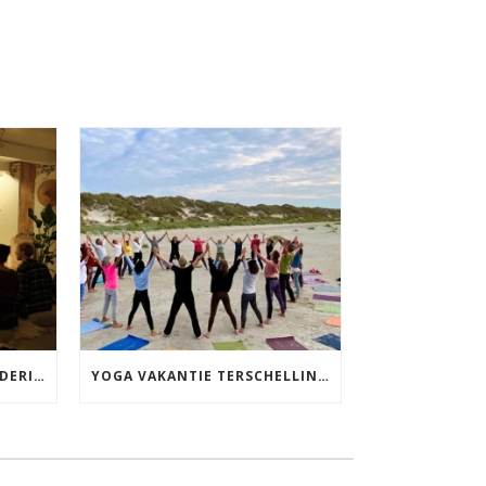
S
MANTRA ZINGEN MET DIEDERICK IN LEEUWARDEN VRIJDAG 12 JUNI KIRTAN
YOGA VAKANTIE TERSCHELLING 17 T/M 19 JULI