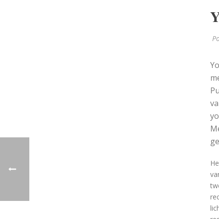
Y
Po
Yo
me
Pu
va
yo
Me
ge
He
va
tw
re
li