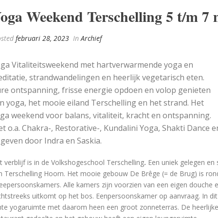
oga Weekend Terschelling 5 t/m 7 
sted
februari 28, 2023
In
Archief
ga Vitaliteitsweekend met hartverwarmende yoga en
ditatie, strandwandelingen en heerlijk vegetarisch eten.
re ontspanning, frisse energie opdoen en volop genieten
n yoga, het mooie eiland Terschelling en het strand. Het
ga weekend voor balans, vitaliteit, kracht en ontspanning.
t o.a. Chakra-, Restorative-, Kundalini Yoga, Shakti Dance 
geven door Indra en Saskia.
t verblijf is in de Volkshogeschool Terschelling
.
Een uniek gelegen en 
n Terschelling Hoorn. Het mooie gebouw De Brêge (= de Brug) is ron
eepersoonskamers. Alle kamers zijn voorzien van een eigen douche en 
chtstreeks uitkomt op het bos. Eenpersoonskamer op aanvraag. In dit
chte yogaruimte met daarom heen een groot zonneterras. De heerlijke v