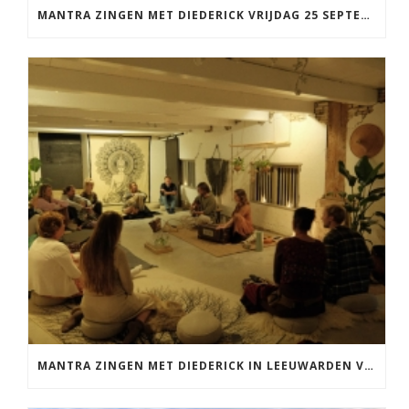
MANTRA ZINGEN MET DIEDERICK VRIJDAG 25 SEPTEMBER EN 20 NOVEMBER
MANTRA ZINGEN MET DIEDERICK IN LEEUWARDEN VRIJDAG 12 JUNI KIRTAN