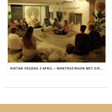
KIRTAN VRIJDAG 3 APRIL ~ MANTRAZINGEN MET DIEDERICK IN LEEUWARDEN