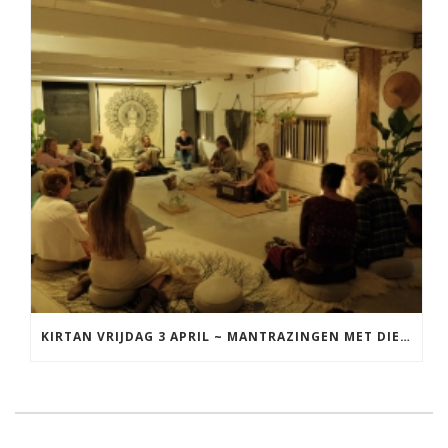
KIRTAN VRIJDAG 3 APRIL ~ MANTRAZINGEN MET DIEDERICK IN LEEUWARDEN