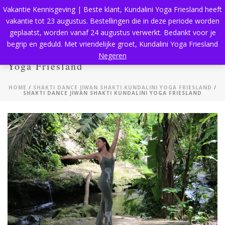
Vakantie Kennisgeving | Beste klant, Kundalini Yoga Friesland heeft
vakantie tot 23 augustus. Bestellingen die in deze periode worden
geplaatst, worden vanaf 24 augustus verwerkt. Bedankt voor je
begrip en geduld. Met vriendelijke groet, Kundalini Yoga Friesland
Shakti Dance Jiwan Shakti Kundalini
Negeren
Yoga Friesland
HOME
/
SHAKTI DANCE JIWAN SHAKTI KUNDALINI YOGA FRIESLAND
/
SHAKTI DANCE JIWAN SHAKTI KUNDALINI YOGA FRIESLAND