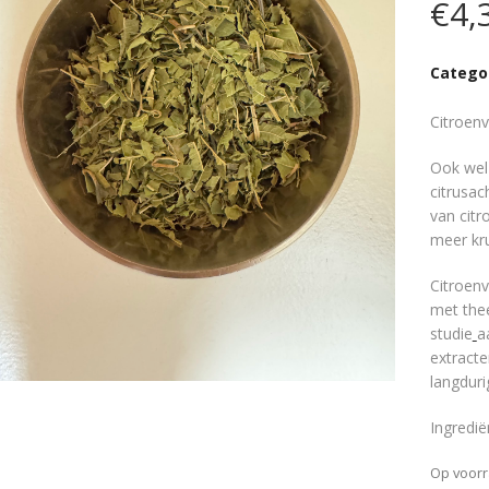
€
4,
Catego
Citroen
Ook wel 
citrusac
van citr
meer kru
Citroenv
met thee
studie
a
extracte
langdur
Ingredië
Op voor