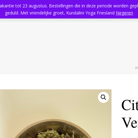
vakantie tot 23 augustus. Bestellingen die in deze periode worden ge
Home
Aanbod
Kundalini Yoga
Massage
Rooster
geduld. Met vriendelijke groet, Kundalini Yoga Friesland
Negeren
H
Ci
Ve