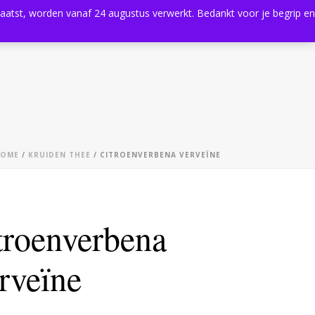
plaatst, worden vanaf 24 augustus verwerkt. Bedankt voor je begrip en
0
Shop
Agenda
Contact
OME
/
KRUIDEN THEE
/ CITROENVERBENA VERVEÏNE
troenverbena
rveïne