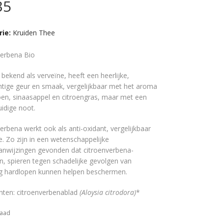
35
rie:
Kruiden Thee
verbena Bio
bekend als verveïne, heeft een heerlijke,
htige geur en smaak, vergelijkbaar met het aroma
oen, sinaasappel en citroengras, maar met een
idige noot.
erbena werkt ook als anti-oxidant, vergelijkbaar
. Zo zijn in een wetenschappelijke
anwijzingen gevonden dat citroenverbena-
n, spieren tegen schadelijke gevolgen van
ig hardlopen kunnen helpen beschermen.
nten: citroenverbenablad
(Aloysia citrodora)
*
raad