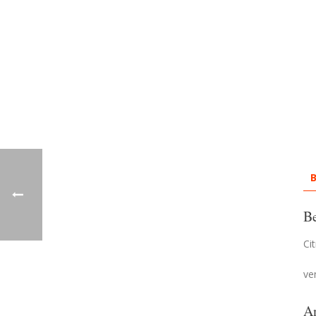
B
Be
Ci
ve
A