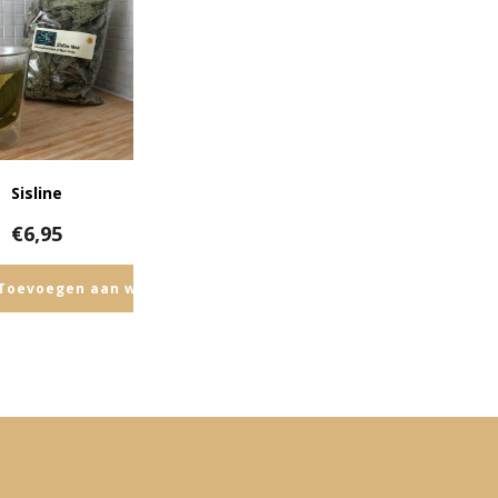
Sisline
€
6,95
n
Toevoegen aan winkelwagen