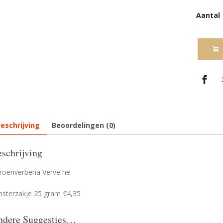
Aantal
eschrijving
Beoordelingen (0)
schrijving
troenverbena Verveïne
nsterzakje 25 gram €4,35
ndere Suggesties…