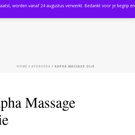
plaatst, worden vanaf 24 augustus verwerkt. Bedankt voor je begrip en
0
Shop
Agenda
Contact
HOME
/
AYURVEDA
/ KAPHA MASSAGE OLIE
pha Massage
ie