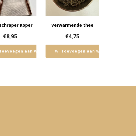
chraper Koper
Verwarmende thee
€
8,95
€
4,75
n
Toevoegen aan winkelwagen
Toevoegen aan winkelwagen