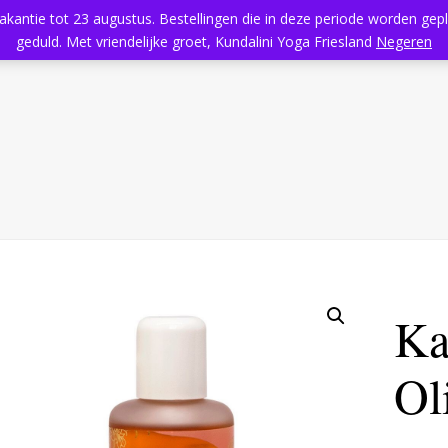
vakantie tot 23 augustus. Bestellingen die in deze periode worden ge
Home
Aanbod
Kundalini Yoga
Massage
Rooster
geduld. Met vriendelijke groet, Kundalini Yoga Friesland
Negeren
Ka
Ol