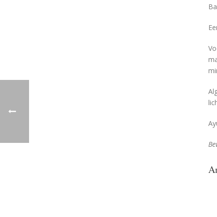
Ba
Ee
Vo
ma
mi
Al
li
Ay
Be
A