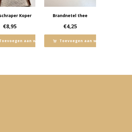
chraper Koper
Brandnetel thee
€
8,95
€
4,25
n
Toevoegen aan winkelwagen
Toevoegen aan winkelwagen