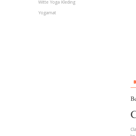
Witte Yoga Kleding
Yogamat
B
Be
C
Cl