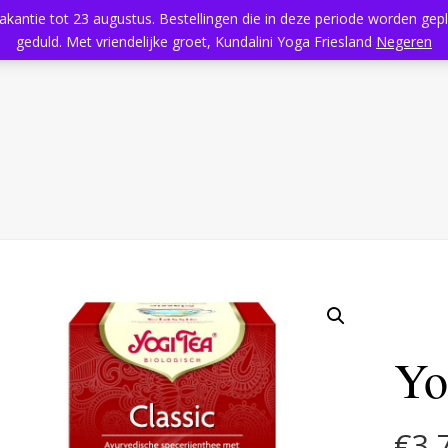
vakantie tot 23 augustus. Bestellingen die in deze periode worden ge
Home
Aanbod
Kundalini Yoga
Massage
Rooster
geduld. Met vriendelijke groet, Kundalini Yoga Friesland
Negeren
Yo
€
3,