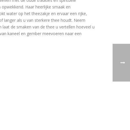
even met de oude tradities en spirituele
en opwekkend. Haar heerlijke smaak en
 water op het theezakje en ervaar een rijke,
f langer als u van sterkere thee houdt. Neem
n laat de smaken van de thee u vertellen hoeveel u
a van kaneel en gember meevoeren naar een