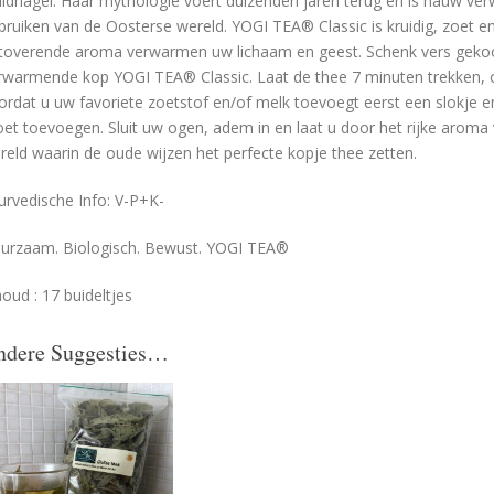
uidnagel. Haar mythologie voert duizenden jaren terug en is nauw verw
bruiken van de Oosterse wereld. YOGI TEA® Classic is kruidig, zoet 
toverende aroma verwarmen uw lichaam en geest. Schenk vers gekookt
rwarmende kop YOGI TEA® Classic. Laat de thee 7 minuten trekken, o
ordat u uw favoriete zoetstof en/of melk toevoegt eerst een slokje e
et toevoegen. Sluit uw ogen, adem in en laat u door het rijke arom
reld waarin de oude wijzen het perfecte kopje thee zetten.
urvedische Info: V-P+K-
urzaam. Biologisch. Bewust. YOGI TEA®
houd : 17 buideltjes
ndere Suggesties…