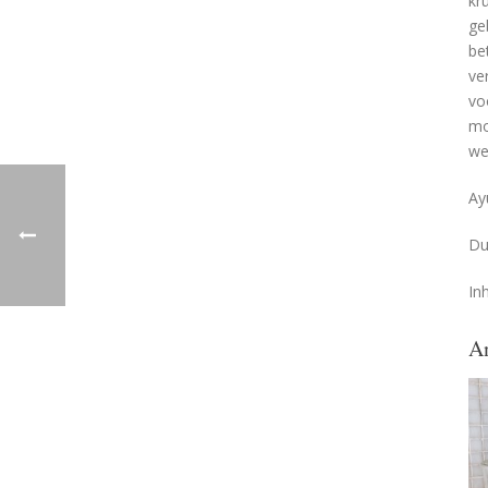
kr
ge
be
ve
vo
mo
we
Ay
Du
In
A