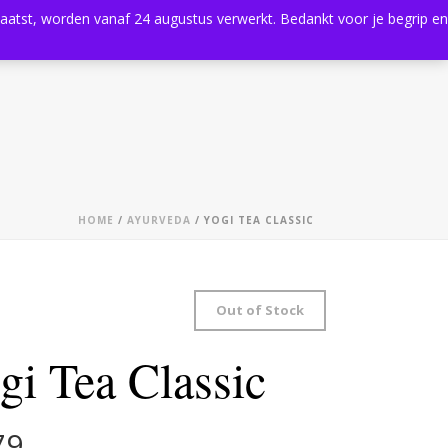
plaatst, worden vanaf 24 augustus verwerkt. Bedankt voor je begrip en
0
Shop
Agenda
Contact
HOME
/
AYURVEDA
/ YOGI TEA CLASSIC
Out of Stock
gi Tea Classic
79