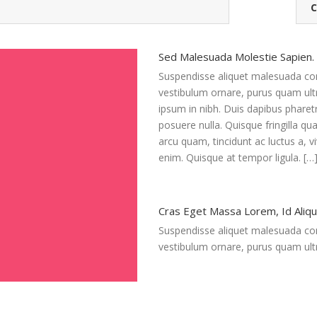
Awards
C
Sed Malesuada Molestie Sapien.
Suspendisse aliquet malesuada conv
vestibulum ornare, purus quam ultr
ipsum in nibh. Duis dapibus phar
posuere nulla. Quisque fringilla qu
arcu quam, tincidunt ac luctus a, v
enim. Quisque at tempor ligula. […
Lees verder
Cras Eget Massa Lorem, Id Aliqu
Suspendisse aliquet malesuada conv
vestibulum ornare, purus quam ult
Lees verder