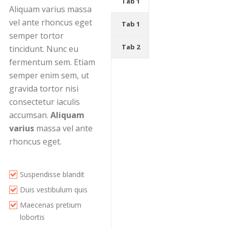
Tab 1
Aliquam varius massa
vel ante rhoncus eget
Tab 1
semper tortor
Tab 2
tincidunt. Nunc eu
fermentum sem. Etiam
semper enim sem, ut
gravida tortor nisi
consectetur iaculis
accumsan.
Aliquam
varius
massa vel ante
rhoncus eget.
Suspendisse blandit
Duis vestibulum quis
Maecenas pretium
lobortis