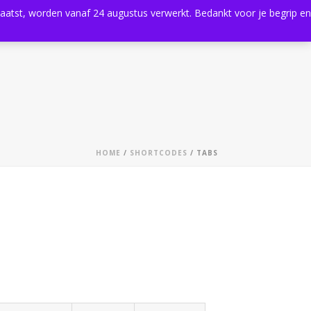
plaatst, worden vanaf 24 augustus verwerkt. Bedankt voor je begrip en
0
Shop
Agenda
Contact
HOME
/
SHORTCODES
/ TABS