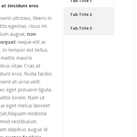
Tab Title 1
 at tincidunt eros
Tab Title 2
sent ultricies, libero in
ttis egestas, risus mi
Tab Title 3
tium augue,
non
sequat
neque elit ac
. In tempor est tellus,
mattis mauris
ibus vitae. Cras at
idunt eros. Nulla facilisi.
sent et urna velit.
c eget posuere ligula,
attis lorem. Nam ut
ue eget metus laoreet
iat.Aliquam molestie
smod vestibulum.
lam dapibus augue id