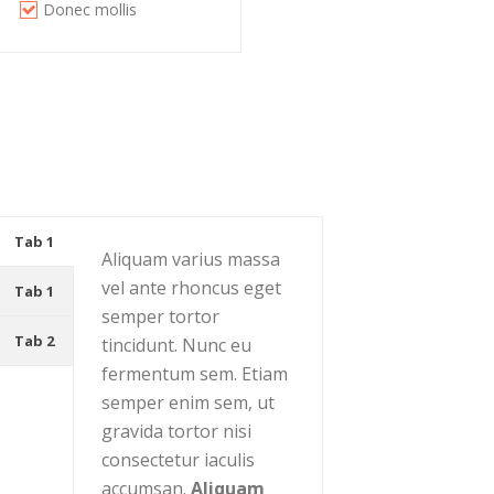
Donec mollis
Tab 1
Aliquam varius massa
vel ante rhoncus eget
Tab 1
semper tortor
Tab 2
tincidunt. Nunc eu
fermentum sem. Etiam
semper enim sem, ut
gravida tortor nisi
consectetur iaculis
accumsan.
Aliquam