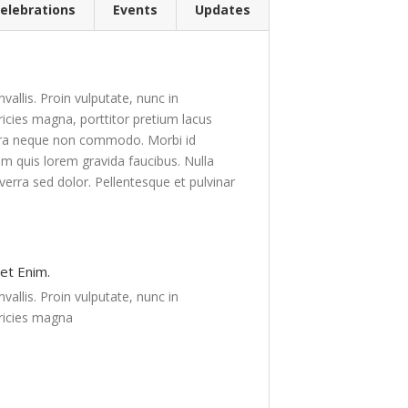
elebrations
Events
Updates
allis. Proin vulputate, nunc in
icies magna, porttitor pretium lacus
etra neque non commodo. Morbi id
am quis lorem gravida faucibus. Nulla
iverra sed dolor. Pellentesque et pulvinar
]
et Enim.
allis. Proin vulputate, nunc in
ricies magna