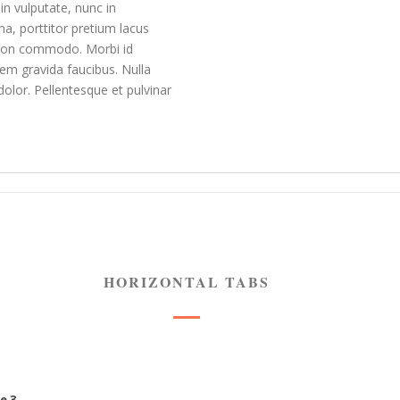
in vulputate, nunc in
a, porttitor pretium lacus
 non commodo. Morbi id
rem gravida faucibus. Nulla
dolor. Pellentesque et pulvinar
HORIZONTAL TABS
e 3