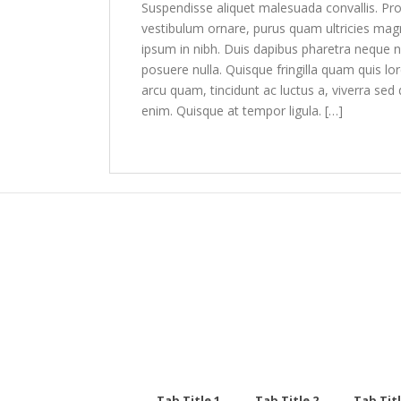
Suspendisse aliquet malesuada convallis. Pro
vestibulum ornare, purus quam ultricies magn
ipsum in nibh. Duis dapibus pharetra neque
posuere nulla. Quisque fringilla quam quis lo
arcu quam, tincidunt ac luctus a, viverra sed 
enim. Quisque at tempor ligula. […]
Lees verder
Tab Title 1
Tab Title 2
Tab Titl