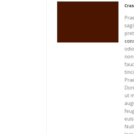
Cras
Prae
sagi
pre
con
odio
non 
fauc
tinc
Prae
Done
ut m
aug
feug
eui
Nul