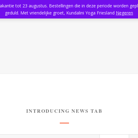
vakantie tot 23 augustus. Bestellingen die in deze periode worden ge
Home
Aanbod
Kundalini Yoga
Massage
Rooster
geduld. Met vriendelijke groet, Kundalini Yoga Friesland
Negeren
INTRODUCING NEWS TAB