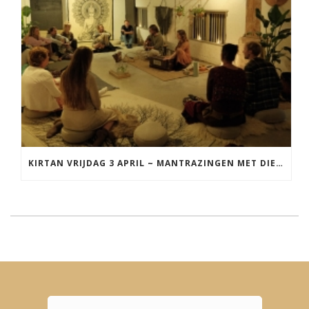
KIRTAN VRIJDAG 3 APRIL ~ MANTRAZINGEN MET DIEDERICK IN LEEUWARDEN