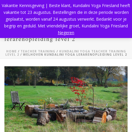
Vakantie Kennisgeving | Beste klant, Kundalini Yoga Friesland heeft
vakantie tot 23 augustus. Bestellingen die in deze periode worden
geplaatst, worden vanaf 24 augustus verwerkt. Bedankt voor je
begrip en geduld. Met vriendelijke groet, Kundalini Yoga Friesland
Welhoven Kundalini Yoga
Negeren
lerarenopleiding level 2
HOME
/
TEACHER TRAINING
/
KUNDALINI YOGA TEACHER TRAINING
LEVEL 2
/ WELHOVEN KUNDALINI YOGA LERARENOPLEIDING LEVEL 2