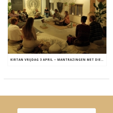
KIRTAN VRIJDAG 3 APRIL ~ MANTRAZINGEN MET DIEDERICK IN LEEUWARDEN