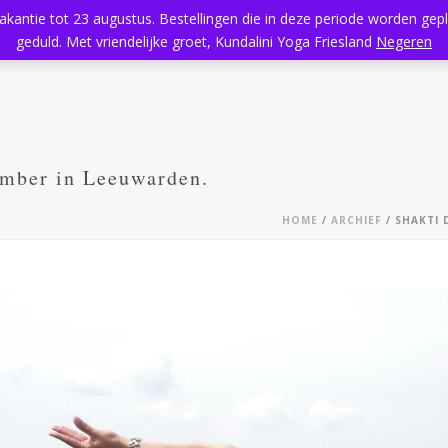
vakantie tot 23 augustus. Bestellingen die in deze periode worden ge
Home
Aanbod
Kundalini Yoga
Massage
Rooster
geduld. Met vriendelijke groet, Kundalini Yoga Friesland
Negeren
ember in Leeuwarden.
HOME
/
ARCHIEF
/ SHAKTI