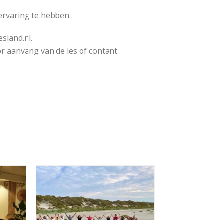
 ervaring te hebben.
sland.nl.
or aanvang van de les of contant
S