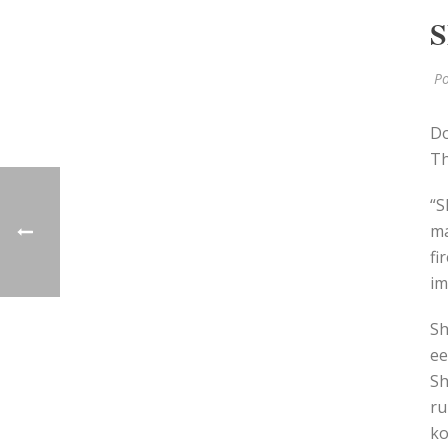
S
Po
Do
Th
“S
ma
fi
im
Sh
ee
Sh
ru
ko