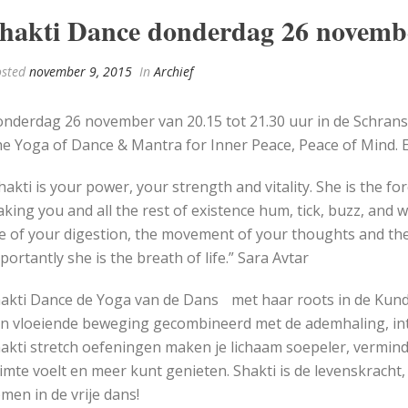
hakti Dance donderdag 26 novemb
sted
november 9, 2015
In
Archief
nderdag 26 november van 20.15 tot 21.30 uur in de Schrans
e Yoga of Dance & Mantra for Inner Peace, Peace of Mind.
hakti is your power, your strength and vitality. She is the f
king you and all the rest of existence hum, tick, buzz, and w
re of your digestion, the movement of your thoughts and th
portantly she is the breath of life.” Sara Avtar
akti Dance de Yoga van de Dans met haar roots in de Kundal
n vloeiende beweging gecombineerd met de ademhaling, intu
akti stretch oefeningen maken je lichaam soepeler, vermin
imte voelt en meer kunt genieten. Shakti is de levenskracht, de
men in de vrije dans!