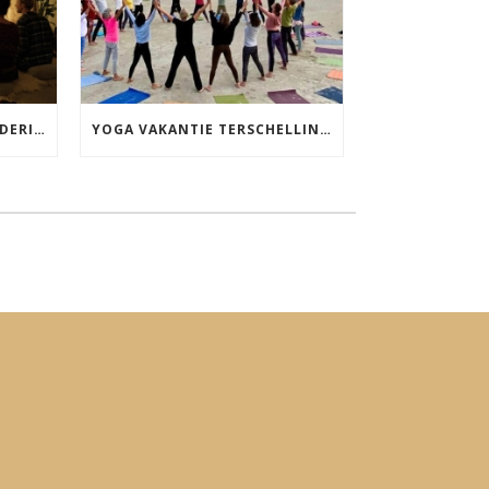
MANTRA ZINGEN MET DIEDERICK IN LEEUWARDEN VRIJDAG 12 JUNI KIRTAN
YOGA VAKANTIE TERSCHELLING 17 T/M 19 JULI