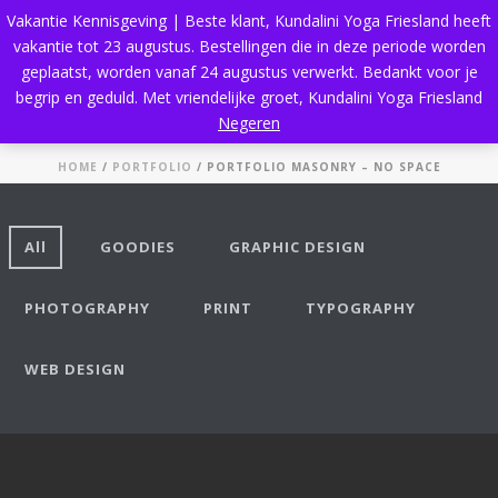
Vakantie Kennisgeving | Beste klant, Kundalini Yoga Friesland heeft
vakantie tot 23 augustus. Bestellingen die in deze periode worden
geplaatst, worden vanaf 24 augustus verwerkt. Bedankt voor je
begrip en geduld. Met vriendelijke groet, Kundalini Yoga Friesland
Portfolio Masonry – No Space
Negeren
HOME
/
PORTFOLIO
/ PORTFOLIO MASONRY – NO SPACE
All
GOODIES
GRAPHIC DESIGN
PHOTOGRAPHY
PRINT
TYPOGRAPHY
WEB DESIGN