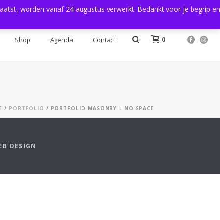
plaatst, worden vanaf 24 augustus verwerkt. Bedankt voor je begrip en
Login
0
Shop
Agenda
Contact
E
/
PORTFOLIO
/ PORTFOLIO MASONRY – NO SPACE
EB DESIGN