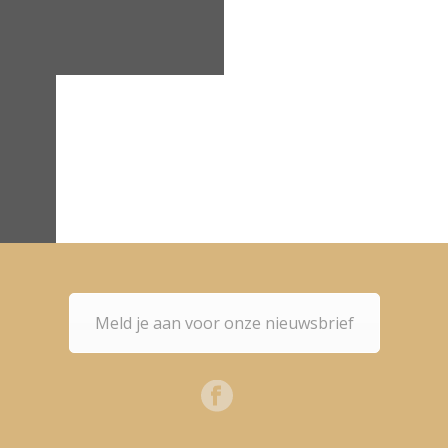
TYPEFACE
TYPOGRAPHY
IO
 TAG
IGN
HY
Meld je aan voor onze nieuwsbrief