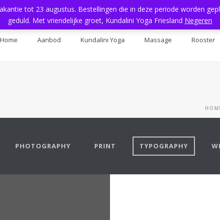
vakantie tot 23 augustus. Bestellingen die in deze periode worden ge
geduld. Met vriendelijke groet, Kundalini Yoga Friesland
Negeren
Home
Aanbod
Kundalini Yoga
Massage
Rooster
HOM
PHOTOGRAPHY
PRINT
TYPOGRAPHY
W
MANIAC