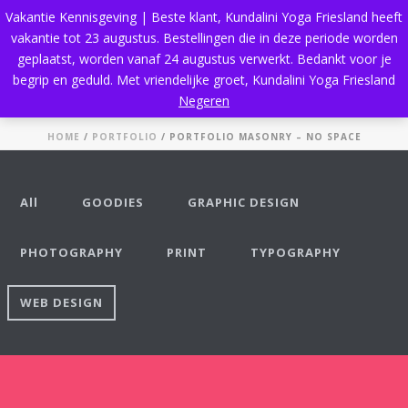
Vakantie Kennisgeving | Beste klant, Kundalini Yoga Friesland heeft
vakantie tot 23 augustus. Bestellingen die in deze periode worden
geplaatst, worden vanaf 24 augustus verwerkt. Bedankt voor je
begrip en geduld. Met vriendelijke groet, Kundalini Yoga Friesland
Portfolio Masonry – No Space
Negeren
HOME
/
PORTFOLIO
/ PORTFOLIO MASONRY – NO SPACE
All
GOODIES
GRAPHIC DESIGN
PHOTOGRAPHY
PRINT
TYPOGRAPHY
WEB DESIGN